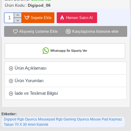
Ürün Kodu::
Digipod_06
Sepete Ekle
Hemen Satın Al
Alışveriş Listeme Ekle
Karşılaştırma listesine ekle
Whatsapp İle Sipariş Ver
Ürün Açıklaması
Ürün Yorumları
İade ve Teslimat Bilgisi
Etiketler:
Digipod Rgb Oyuncu Mousepad Rgb Gaming Oyuncu Mouse Pad Kaymaz
Taban 70 X 30 4mm Kalınlık