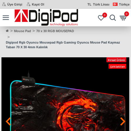
Üye Girişi
Kayıt Ol
TL
Türk Lirası
Türkçe
0
0
Mouse Pad
70 x 30 RGB MOUSEPAD
Digipod Rgb Oyuncu Mousepad Rgb Gaming Oyuncu Mouse Pad Kaymaz
Taban 70 X 30 4mm Kalınlık
Fırsat Ürünü
Çok Satılan