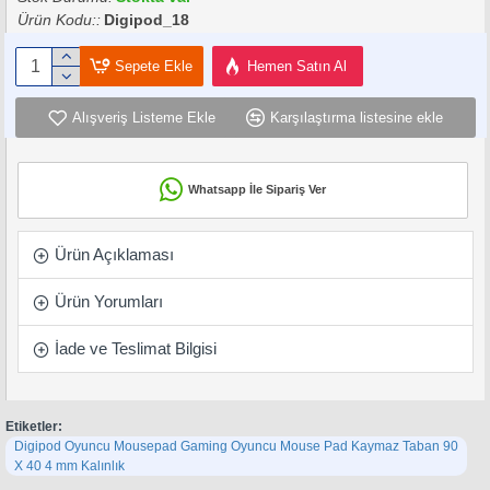
Ürün Kodu::
Digipod_18
Sepete Ekle
Hemen Satın Al
Alışveriş Listeme Ekle
Karşılaştırma listesine ekle
Whatsapp İle Sipariş Ver
Ürün Açıklaması
Ürün Yorumları
İade ve Teslimat Bilgisi
Etiketler:
Digipod Oyuncu Mousepad Gaming Oyuncu Mouse Pad Kaymaz Taban 90
X 40 4 mm Kalınlık