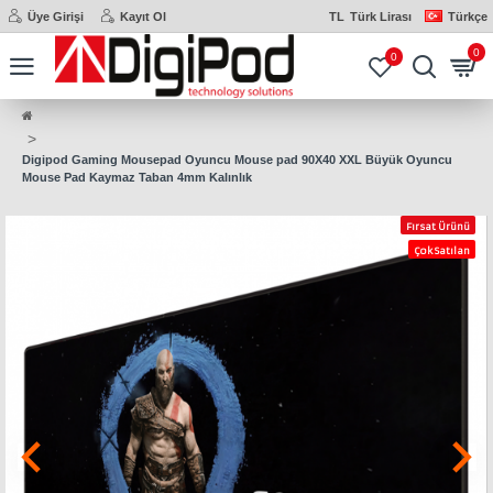
Üye Girişi
Kayıt Ol
TL
Türk Lirası
Türkçe
0
0
Digipod Gaming Mousepad Oyuncu Mouse pad 90X40 XXL Büyük Oyuncu
Mouse Pad Kaymaz Taban 4mm Kalınlık
Fırsat Ürünü
Çok Satılan