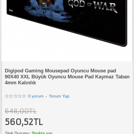
Digipod Gaming Mousepad Oyuncu Mouse pad
90X40 XXL Büyük Oyuncu Mouse Pad Kaymaz Taban
4mm Kalınlık
0 yorum
-
Yorum Yap
648,00TL
560,52TL
Stok Durumu:
Stokta var